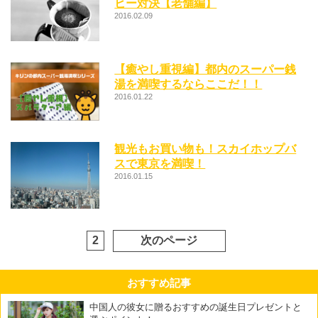
ヒー対決【老舗編】
2016.02.09
【癒やし重視編】都内のスーパー銭
湯を満喫するならここだ！！
2016.01.22
観光もお買い物も！スカイホップバ
スで東京を満喫！
2016.01.15
2
次のページ
おすすめ記事
中国人の彼女に贈るおすすめの誕生日プレゼントと