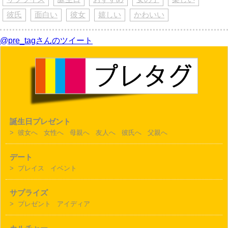
彼氏
面白い
彼女
嬉しい
かわいい
@pre_tagさんのツイート
誕生日プレゼント
>
彼女へ
女性へ
母親へ
友人へ
彼氏へ
父親へ
デート
>
プレイス
イベント
サプライズ
>
プレゼント
アイディア