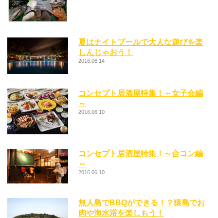
夏はナイトプールで大人な遊びを楽
しんじゃおう！
2016.06.14
コンセプト居酒屋特集！～女子会編
～
2016.06.10
コンセプト居酒屋特集！～合コン編
～
2016.06.10
無人島でBBQができる！？猿島でお
肉や海水浴を楽しもう！