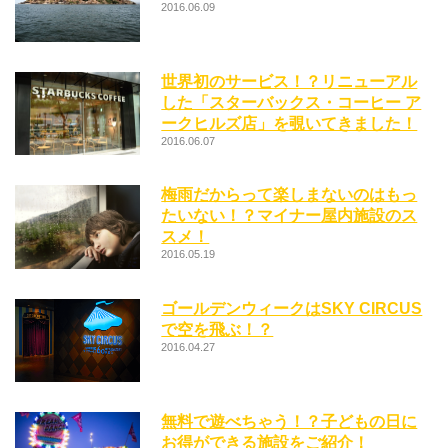
2016.06.09
世界初のサービス！？リニューアル
した「スターバックス・コーヒー ア
ークヒルズ店」を覗いてきました！
2016.06.07
梅雨だからって楽しまないのはもっ
たいない！？マイナー屋内施設のス
スメ！
2016.05.19
ゴールデンウィークはSKY CIRCUS
で空を飛ぶ！？
2016.04.27
無料で遊べちゃう！？子どもの日に
お得ができる施設をご紹介！