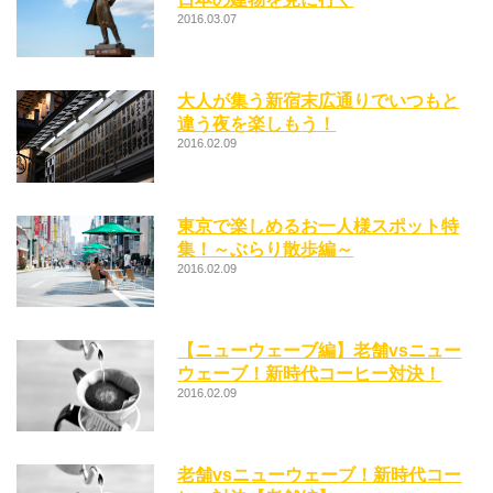
2016.03.07
大人が集う新宿末広通りでいつもと
違う夜を楽しもう！
2016.02.09
東京で楽しめるお一人様スポット特
集！～ぶらり散歩編～
2016.02.09
【ニューウェーブ編】老舗vsニュー
ウェーブ！新時代コーヒー対決！
2016.02.09
老舗vsニューウェーブ！新時代コー