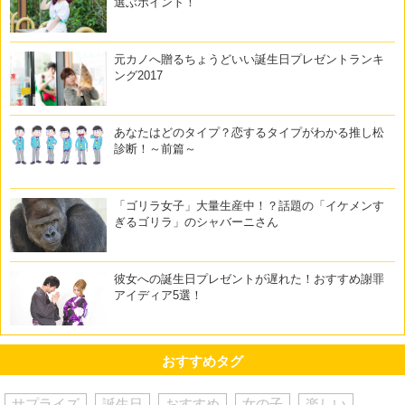
選ぶポイント！
元カノへ贈るちょうどいい誕生日プレゼントランキ
ング2017
あなたはどのタイプ？恋するタイプがわかる推し松
診断！～前篇～
「ゴリラ女子」大量生産中！？話題の「イケメンす
ぎるゴリラ」のシャバーニさん
彼女への誕生日プレゼントが遅れた！おすすめ謝罪
アイディア5選！
おすすめタグ
サプライズ
誕生日
おすすめ
女の子
楽しい