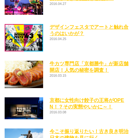
2016.04.27
デザインフェスタでアートと触れ合
うのはいかが？
2016.04.25
牛カツ専門店「京都勝牛」が新店舗
開店！人気の秘密を調査！
2016.03.15
京都に女性向け餃子の王将がOPE
N！？その実態やいかに～！
2016.03.08
今こそ振り返りたい！古き良き明治
日本の建物を見に行く