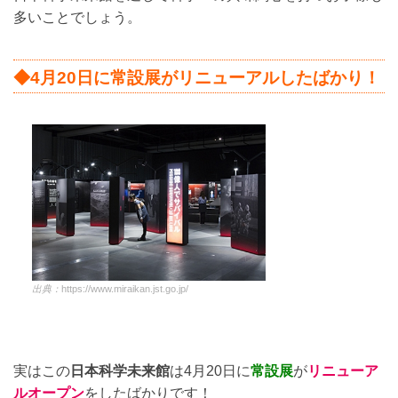
多いことでしょう。
◆4月20日に常設展がリニューアルしたばかり！
出典：
https://www.miraikan.jst.go.jp/
実はこの
日本科学未来館
は4月20日に
常設展
が
リニューア
ルオープン
をしたばかりです！