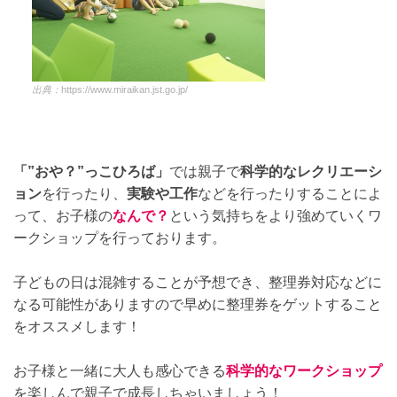
出典：
https://www.miraikan.jst.go.jp/
「”おや？”っこひろば」
では親子で
科学的なレクリエーシ
ョン
を行ったり、
実験や工作
などを行ったりすることによ
って、お子様の
なんで？
という気持ちをより強めていくワ
ークショップを行っております。
子どもの日は混雑することが予想でき、整理券対応などに
なる可能性がありますので早めに整理券をゲットすること
をオススメします！
お子様と一緒に大人も感心できる
科学的なワークショップ
を楽しんで親子で成長しちゃいましょう！