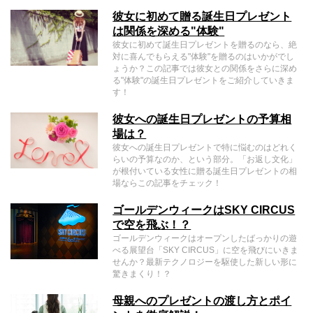
彼女に初めて贈る誕生日プレゼント
は関係を深める"体験"
彼女に初めて誕生日プレゼントを贈るのなら、絶
対に喜んでもらえる"体験"を贈るのはいかがでし
ょうか？この記事では彼女との関係をさらに深め
る"体験"の誕生日プレゼントをご紹介していきま
す！
彼女への誕生日プレゼントの予算相
場は？
彼女への誕生日プレゼントで特に悩むのはどれく
らいの予算なのか、という部分。「お返し文化」
が根付いている女性に贈る誕生日プレゼントの相
場ならこの記事をチェック！
ゴールデンウィークはSKY CIRCUS
で空を飛ぶ！？
ゴールデンウィークはオープンしたばっかりの遊
べる展望台「SKY CIRCUS」に空を飛びにいきま
せんか？最新テクノロジーを駆使した新しい形に
驚きまくり！？
母親へのプレゼントの渡し方とポイ