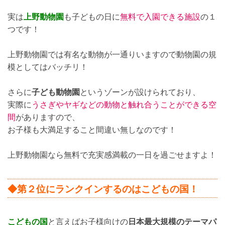
実は
上野動物園
も子どもの日に
無料で入園できる施設
の１
つです！
上野動物園では有名な動物が一通りいますので動物園の規
模としてはバッチリ！
さらに
子ども動物園
というゾーンが設けられており、
実際に
うさぎやヤギなどの動物と触れ合うことができる空
間
がありますので、
お子様も大満足すること間違い無しなのです！
上野動物園なら無料で充実感満載の一日を過ごせますよ！
◆第２位にランクインするのはこどもの国！
こどもの国
と言えばお子様向けの
日本最大規模のテーマパ