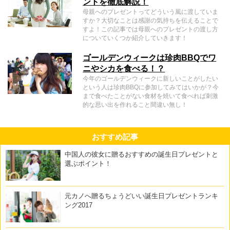
ントを徹底解説！
母親へのプレゼントってどういう風に渡していま
すか？大切なことは感謝の気持ちを伝えることで
すよ！この記事では母親へのプレゼントの渡し方
についていくつか紹介していきます！
ゴールデンウィークは珍肉BBQでワ
ニやシカを食べる！？
今年のゴールデンウィークに新しいことがしたい
という人は珍肉BBQに参加してみてはいかが？今
まで食べたことがない食材を焼いて食べれば刺激
的な思い出を作れること間違い無し！
おすすめ記事
中国人の彼女に贈るおすすめの誕生日プレゼントと
選ぶポイント！
元カノへ贈るちょうどいい誕生日プレゼントランキ
ング2017