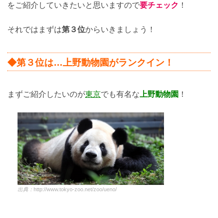
をご紹介していきたいと思いますので
要チェック
！
それではまずは
第３位
からいきましょう！
◆第３位は…上野動物園がランクイン！
まずご紹介したいのが
東京
でも有名な
上野動物園
！
出典：
http://www.tokyo-zoo.net/zoo/ueno/