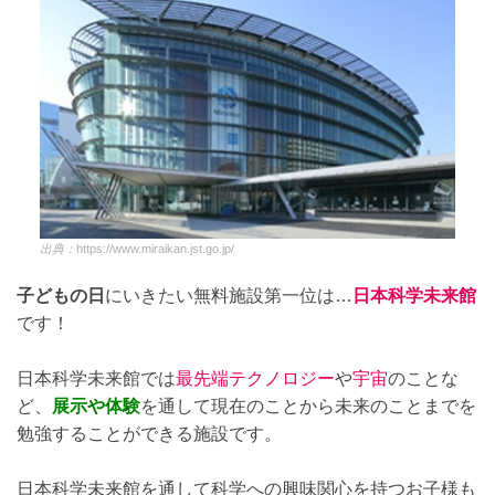
出典：
https://www.miraikan.jst.go.jp/
子どもの日
にいきたい無料施設第一位は…
日本科学未来館
です！
日本科学未来館では
最先端テクノロジー
や
宇宙
のことな
ど、
展示や体験
を通して現在のことから未来のことまでを
勉強することができる施設です。
日本科学未来館を通して科学への興味関心を持つお子様も