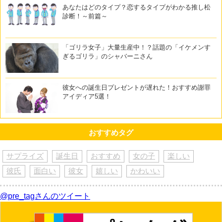
あなたはどのタイプ？恋するタイプがわかる推し松
診断！～前篇～
「ゴリラ女子」大量生産中！？話題の「イケメンす
ぎるゴリラ」のシャバーニさん
彼女への誕生日プレゼントが遅れた！おすすめ謝罪
アイディア5選！
おすすめタグ
サプライズ
誕生日
おすすめ
女の子
楽しい
彼氏
面白い
彼女
嬉しい
かわいい
@pre_tagさんのツイート