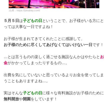
出典：
https://pixabay.com/
５月５日
は
子どもの日
ということで、お子様がいる方にと
っては大事な一日ですよね！
お子様が生まれてきてくれたことに感謝して、
お子様のために尽くしてあげなくてはいけない一日
です！
…とは言うものの楽しく過ごせる施設なんかはやたらと
お
金
がかかってしまったりするもの…。
出費を気にしていないと思っているよりお金を使ってしま
うこともありますよね…。
実はそんな
子どもの日
に様々な有料施設がお子様のために
無料開放
や
開園
をしています！