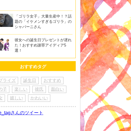
「ゴリラ女子」大量生産中！？話
題の「イケメンすぎるゴリラ」の
シャバーニさん
彼女への誕生日プレゼントが遅れ
た！おすすめ謝罪アイディア5
選！
おすすめタグ
プライズ
誕生日
おすすめ
の子
楽しい
彼氏
面白い
女
嬉しい
かわいい
re_tagさんのツイート