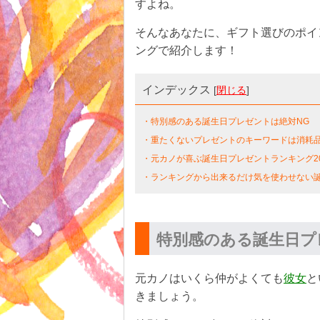
すよね。
そんなあなたに、ギフト選びのポイ
ングで紹介します！
インデックス
[
閉じる
]
・特別感のある誕生日プレゼントは絶対NG
・重たくないプレゼントのキーワードは消耗
・元カノが喜ぶ誕生日プレゼントランキング20
・ランキングから出来るだけ気を使わせない
特別感のある誕生日プ
元カノはいくら仲がよくても
彼女
と
きましょう。