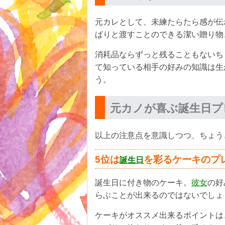
元カレとして、未練たらたら感が伝
ぱりと渡すことのできる潔い贈り物
消耗品ならずっと残ることもないち
て知っている相手の好みの知識は生
う。
元カノが喜ぶ誕生日プ
以上の注意点を意識しつつ、ちょう
5位は
を彩るケーキのプ
誕生日
誕生日に付き物のケーキ。
彼女
の好
らぶことが出来るのではないでしょ
ケーキがオススメ出来るポイントは