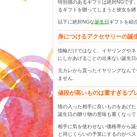
特別感のあるギフトは絶対NGです
るギフトを贈ってしまうと彼女を縛
以下に絶対NGな
誕生日
ギフトを紹
身につけるアクセサリーの誕
指輪だけではなく、イヤリングやネ
にしかあげることの出来ない誕生日
元カレから貰ったイヤリングなんて
ません。
値段が高いものは重すぎるプ
情の入った相手に良いものをあげた
誕生日の贈り物の意味も重くなって
相手に気を使わせない価格帯から誕
と同じくらいの予算にするのがベス