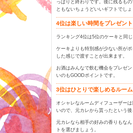
っぱりと終わりです。後に残るもの
ともないちょうどいいギフトでしょ
4位は楽しい時間をプレゼン
ランキング4位は5位のケーキと同
ケーキよりも特別感が少ない所がポ
した感じで渡すことが出来ます。
お酒はみんなで飲む機会をプレゼン
いのもGOODポイントです。
3位はひとりで楽しめるルー
オシャレなルームディフューザーは
いので、元カレから貰ったという後
元カレなら相手の好みの香りもなん
トを選びましょう。