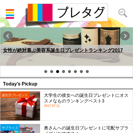
女性が絶対喜ぶ美容系誕生日プレゼントランキング2017
Today’s Pickup
大学生の彼女への誕生日プレゼントにオス
誕生日プレゼント
スメなものランキングベスト3
2017.07.11
奥さんへの誕生日プレゼントに宅配サプラ
サプライズ