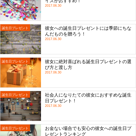
イズがおすすめ！
2017.06.30
彼女への誕生日プレゼントには季節にちな
誕生日プレゼント
んだものを贈ろう！
2017.06.30
彼女に絶対喜ばれる誕生日プレゼントの選
誕生日プレゼント
び方と渡し方
2017.06.30
社会人になりたての彼女におすすめな誕生
誕生日プレゼント
日プレゼント！
2017.06.30
お金ない場合でも安心の彼女への誕生日プ
誕生日プレゼント
レゼントランキング