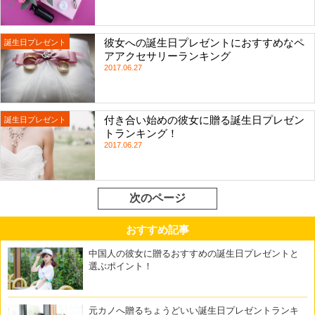
彼女への誕生日プレゼントにおすすめなペ
誕生日プレゼント
アアクセサリーランキング
2017.06.27
付き合い始めの彼女に贈る誕生日プレゼン
誕生日プレゼント
トランキング！
2017.06.27
次のページ
おすすめ記事
中国人の彼女に贈るおすすめの誕生日プレゼントと
選ぶポイント！
元カノへ贈るちょうどいい誕生日プレゼントランキ