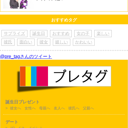
おすすめタグ
サプライズ
誕生日
おすすめ
女の子
楽しい
彼氏
面白い
彼女
嬉しい
かわいい
@pre_tagさんのツイート
誕生日プレゼント
>
彼女へ
女性へ
母親へ
友人へ
彼氏へ
父親へ
デート