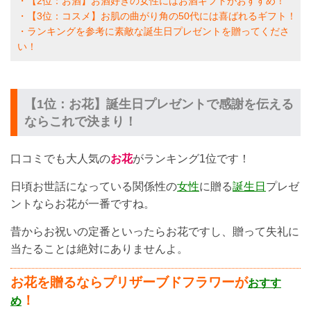
・【2位：お酒】お酒好きの女性にはお酒ギフトがおすすめ！
・【3位：コスメ】お肌の曲がり角の50代には喜ばれるギフト！
・ランキングを参考に素敵な誕生日プレゼントを贈ってくださ
い！
【1位：お花】誕生日プレゼントで感謝を伝える
ならこれで決まり！
口コミでも大人気の
お花
がランキング1位です！
日頃お世話になっている関係性の
女性
に贈る
誕生日
プレゼ
ントならお花が一番ですね。
昔からお祝いの定番といったらお花ですし、贈って失礼に
当たることは絶対にありませんよ。
お花を贈るならプリザーブドフラワーが
おすす
！
め