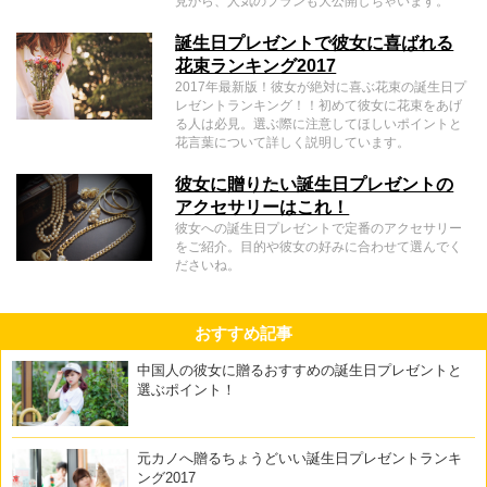
見から、人気のプランも大公開しちゃいます。
誕生日プレゼントで彼女に喜ばれる
花束ランキング2017
2017年最新版！彼女が絶対に喜ぶ花束の誕生日プ
レゼントランキング！！初めて彼女に花束をあげ
る人は必見。選ぶ際に注意してほしいポイントと
花言葉について詳しく説明しています。
彼女に贈りたい誕生日プレゼントの
アクセサリーはこれ！
彼女への誕生日プレゼントで定番のアクセサリー
をご紹介。目的や彼女の好みに合わせて選んでく
ださいね。
おすすめ記事
中国人の彼女に贈るおすすめの誕生日プレゼントと
選ぶポイント！
元カノへ贈るちょうどいい誕生日プレゼントランキ
ング2017