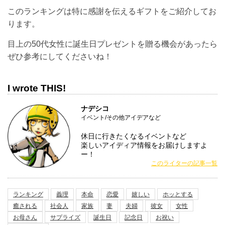
このランキングは特に感謝を伝えるギフトをご紹介してお
ります。
目上の50代女性に誕生日プレゼントを贈る機会があったら
ぜひ参考にしてくださいね！
I wrote THIS!
ナデシコ
イベント/その他アイデアなど
休日に行きたくなるイベントなど
楽しいアイディア情報をお届けしますよ
ー！
このライターの記事一覧
ランキング
義理
本命
恋愛
嬉しい
ホッとする
癒される
社会人
家族
妻
夫婦
彼女
女性
お母さん
サプライズ
誕生日
記念日
お祝い