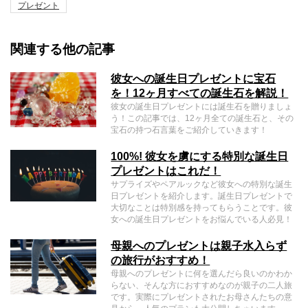
プレゼント
関連する他の記事
彼女への誕生日プレゼントに宝石
を！12ヶ月すべての誕生石を解説！
彼女の誕生日プレゼントには誕生石を贈りましょ
う！この記事では、12ヶ月全ての誕生石と、その
宝石の持つ石言葉をご紹介していきます！
100%! 彼女を虜にする特別な誕生日
プレゼントはこれだ！
サプライズやペアルックなど彼女への特別な誕生
日プレゼントを紹介します。誕生日プレゼントで
大切なことは特別感を持ってもらうことです。彼
女への誕生日プレゼントをお悩んでいる人必見！
母親へのプレゼントは親子水入らず
の旅行がおすすめ！
母親へのプレゼントに何を選んだら良いのかわか
らない、そんな方におすすめなのが親子の二人旅
です。実際にプレゼントされたお母さんたちの意