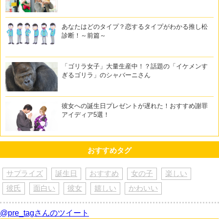
あなたはどのタイプ？恋するタイプがわかる推し松
診断！～前篇～
「ゴリラ女子」大量生産中！？話題の「イケメンす
ぎるゴリラ」のシャバーニさん
彼女への誕生日プレゼントが遅れた！おすすめ謝罪
アイディア5選！
おすすめタグ
サプライズ
誕生日
おすすめ
女の子
楽しい
彼氏
面白い
彼女
嬉しい
かわいい
@pre_tagさんのツイート