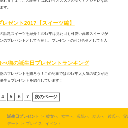
贈れますよ！この記事では2017年オススメの安くてオシャレな誕
ます。
レゼント2017【スイーツ編】
の話題スイーツを紹介！2017年は見た目も可愛い高級スイーツが
ンのプレゼントとしても良し、プレゼントの付け合せとしても人
食べ物の誕生日プレゼントランキング
物のプレゼントを贈ろう！この記事では2017年大人気の彼女が絶
誕生日プレゼントを紹介しています！
4
5
6
7
次のページ
誕生日プレゼント
>
彼女へ
女性へ
母親へ
友人へ
彼氏へ
父
デート
>
プレイス
イベント