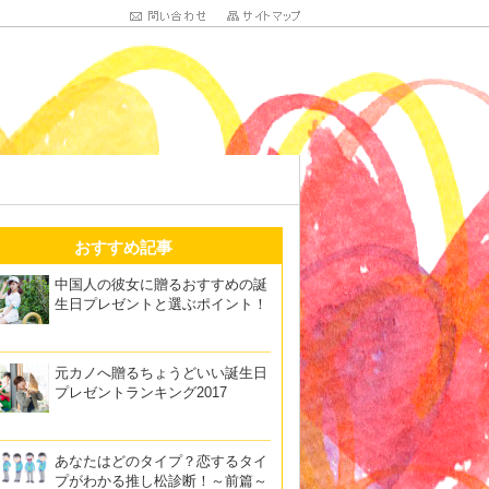
おすすめ記事
中国人の彼女に贈るおすすめの誕
生日プレゼントと選ぶポイント！
元カノへ贈るちょうどいい誕生日
プレゼントランキング2017
あなたはどのタイプ？恋するタイ
プがわかる推し松診断！～前篇～