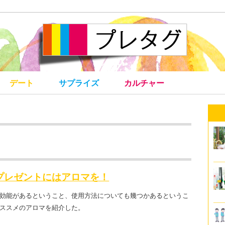
デート
サプライズ
カルチャー
プレゼントにはアロマを！
効能があるということ、使用方法についても幾つかあるというこ
ススメのアロマを紹介した。