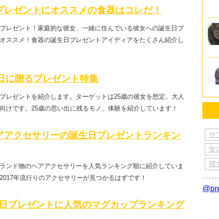
プレゼントにオススメの食器はコレだ！
プレゼント！家庭的な彼女、一緒に住んでいる彼女への誕生日プ
オススメ！食器の誕生日プレゼントアイディアをたくさん紹介し
生日に贈るプレゼント特集
プレゼントを紹介します。ターゲットは25歳の彼女を想定。大人
向けです。25歳の思い出に残るモノ、体験を紹介しています！
アアクセサリーの誕生日プレゼントランキン
サ
女
彼
ランド物のヘアアクセサリーを人気ランキング順に紹介していま
2017年流行りのアクセサリーが見つかるはずです！
@p
生日プレゼントに人気のマグカップランキング