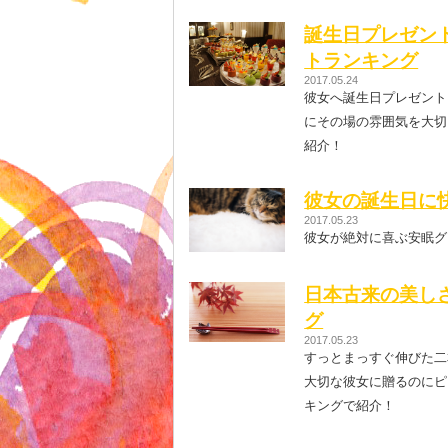
誕生日プレゼン
トランキング
2017.05.24
彼女へ誕生日プレゼント
にその場の雰囲気を大切
紹介！
彼女の誕生日に
2017.05.23
彼女が絶対に喜ぶ安眠グ
日本古来の美し
グ
2017.05.23
すっとまっすぐ伸びた二
大切な彼女に贈るのにピ
キングで紹介！