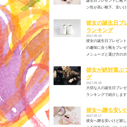
誕生日プレゼントに靴下
ン性が高い靴下、安いけ
彼女の誕生日プ
ランキング
2017.05.18
彼女の誕生日プレゼント
の趣味に合う靴をプレゼ
メシューズと選び方のポ
彼女が絶対喜ぶ
グ
2017.05.18
大切な人の誕生日プレゼ
ランキングで紹介します
彼女へ贈る安い
2017.05.17
彼女へ贈る安いけど嬉し