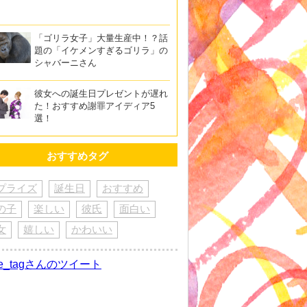
「ゴリラ女子」大量生産中！？話
題の「イケメンすぎるゴリラ」の
シャバーニさん
彼女への誕生日プレゼントが遅れ
た！おすすめ謝罪アイディア5
選！
おすすめタグ
プライズ
誕生日
おすすめ
の子
楽しい
彼氏
面白い
女
嬉しい
かわいい
re_tagさんのツイート