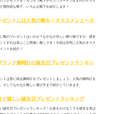
のプレゼントを！モコモコ靴下からスウェーデン生まれのデザイ
ど個性的な靴下、いろんな靴下を紹介します！
レゼントには人気の靴を！オススメシューズ
に靴のプレゼントはいかが？なかなか珍しい贈り物ですが、彼女
ントすれば喜ぶこと間違い無しです！今回は女性に人気のオスス
イントを紹介！
ブランド腕時計の誕生日プレゼントランキン
ントは形に残る腕時計をプレゼントしましょう。人気の腕時計を
。そしてなかなか難しい選び方まで紹介していきます。
けど嬉しい誕生日プレゼントランキング
い誕生日プレゼントランキング！お金をかけなくても彼女を喜ば