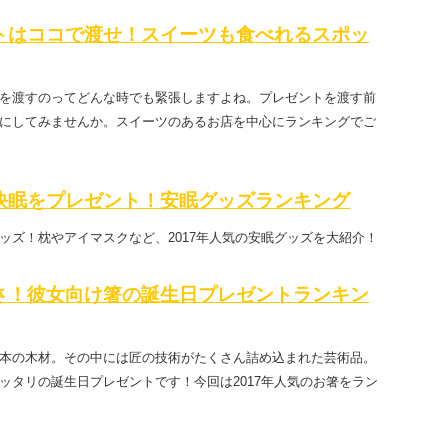
トはココで渡せ！スイーツも食べれるスポッ
を渡すのってどんな時でも緊張しますよね。プレゼントを渡す前
にしてみませんか。スイーツのあるお店を中心にランキングでご
快眠をプレゼント！安眠グッズランキング
ッズ！枕やアイマスクなど、2017年人気の安眠グッズを大紹介！
さ！彼女向け箸の誕生日プレゼントランキン
本の木材。その中には匠の技術がたくさん詰め込まれた芸術品。
ッタリの誕生日プレゼントです！今回は2017年人気のお箸をラン