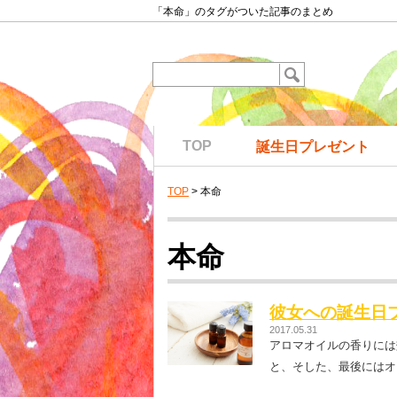
「本命」のタグがついた記事のまとめ
TOP
誕生日プレゼント
TOP
> 本命
本命
彼女への誕生日
2017.05.31
アロマオイルの香りには
と、そした、最後にはオ