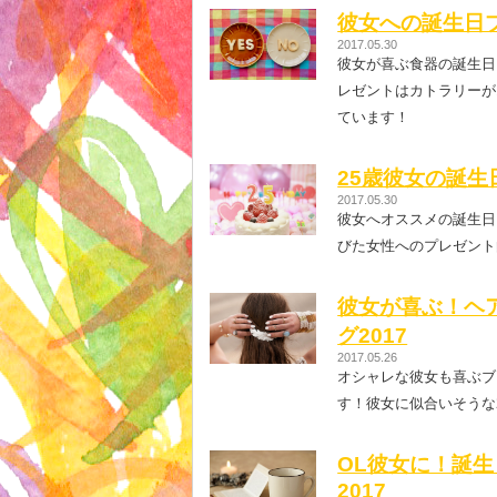
彼女への誕生日
2017.05.30
彼女が喜ぶ食器の誕生日
レゼントはカトラリーが
ています！
25歳彼女の誕
2017.05.30
彼女へオススメの誕生日
びた女性へのプレゼント
彼女が喜ぶ！ヘ
グ2017
2017.05.26
オシャレな彼女も喜ぶブ
す！彼女に似合いそうな
OL彼女に！誕
2017