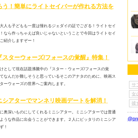
ろう！簡単にライトセイバーが作れる方法を
大人も子どもも一度は憧れるジェダイの証でござる！ライトセイ
！なら作っちゃえば良いじゃないということで今回はライトセイ
ご紹介しますぞー！
『スターウォーズ/フォースの覚醒』特集！
けとして現在話題沸騰中の『スター・ウォーズ/フォースの覚
てなんだか難しそうと思っているそこのアナタのために、映画ス
ターウォーズの世界へご案内します。
サ
女
ニシアターでマンネリ映画デートを解消！
彼
に奥深いものにしてくれるミニシアター。ミニシアターでは普通
@p
ような作品に出会うことができます。２人にピッタリのミニシア
ず！