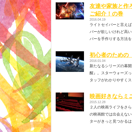
友達や家族と作
ご紹介！の巻
2016.04.19
ライトセイバーと言えば
バーが欲しいけれど高い
バーを手作りする方法を
初心者のための
2016.01.04
新たなるシリーズの幕開
醒』。スターウォーズっ
タッフがわかりやすくス
映画好きならミ
2015.12.28
２人の映画ライフをさら
の映画館では出会えない
ターがきっと見つかるは