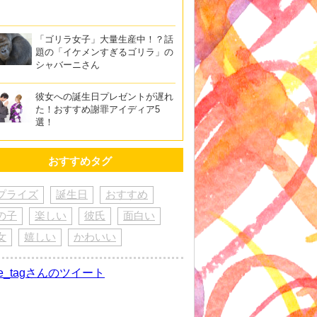
「ゴリラ女子」大量生産中！？話
題の「イケメンすぎるゴリラ」の
シャバーニさん
彼女への誕生日プレゼントが遅れ
た！おすすめ謝罪アイディア5
選！
おすすめタグ
プライズ
誕生日
おすすめ
の子
楽しい
彼氏
面白い
女
嬉しい
かわいい
re_tagさんのツイート