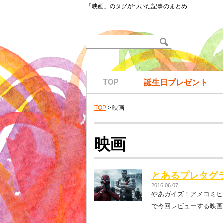
「映画」のタグがついた記事のまとめ
TOP
誕生日プレゼント
TOP
> 映画
映画
とあるプレタグ
2016.06.07
やあガイズ！アメコミヒ
で今回レビューする映画