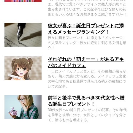
ま。現代では驚くべきデザインの雛人形が続々と
生み出されています。この記事ではひな祭りの花
形ともいえる様々なお雛さまをご紹介ますYO～！
彼女が喜ぶ！誕生日プレゼントに添
えるメッセージランキング！
彼女に贈るプレゼント…に添える「メッセージ」
の人気ランキング！彼女に絶対に刺さる文例を紹
介！
それぞれの「萌えーー」があるアキ
バのメイドカフェ
一口にメイドカフェと言えど、その種類が幾らか
あり、萌えの感じ方も変わる。メイドカフェ文化
の中心地である秋葉原で見られる萌えの種類につ
いての記事。
前半と後半で見るべき30代女性へ贈
る誕生日プレゼント！
30代女性への誕生日プレゼントの記事。その年代
を前半と後半に分け、女性としてのタイプを分け
て、贈るものを考慮する。