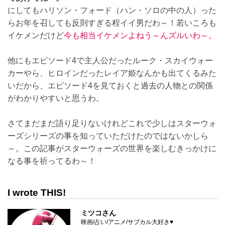
にしてもハリソン・フォード（ハン・ソロの中の人）った
らお年を召しても反則すぎる程イイ男だわ～！若いころも
イケメンだけど
今も相当イケメンよねう～んズルいわ～。
他にもエピソード4で主人公だったルーク・スカイウォー
カーやら、ヒロインだったレイア姫なんかも出てくるみた
いだから、エピソード4を見ておくと過去の人物との関係
がわかりやすいと思うわ。
さてまだまだ語り足りないけれどこれで少しはスターウォ
ーズシリーズの事を知っていただけたのではないかしら
～。この記事がスターウォーズの世界を楽しむきっかけに
なる事を祈ってるわ～！
I wrote THIS!
ミツコさん
映画/占い/アニメ/サブカル大好き♥