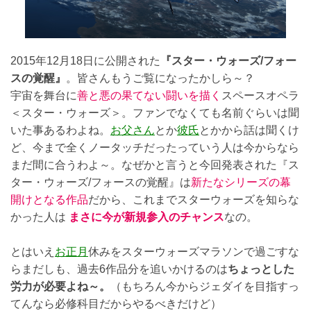
2015年12月18日に公開された
『スター・ウォーズ/フォー
スの覚醒』
。皆さんもうご覧になったかしら～？
宇宙を舞台に
善と悪の果てない闘いを描く
スペースオペラ
＜スター・ウォーズ＞。ファンでなくても名前ぐらいは聞
いた事あるわよね。
お父さん
とか
彼氏
とかから話は聞くけ
ど、今まで全くノータッチだったっていう人は今からなら
まだ間に合うわよ～。なぜかと言うと今回発表された『ス
ター・ウォーズ/フォースの覚醒』は
新たなシリーズの幕
開けとなる作品
だから、これまでスターウォーズを知らな
かった人は
まさに今が新規参入のチャンス
なの。
とはいえ
お正月
休みをスターウォーズマラソンで過ごすな
らまだしも、過去6作品分を追いかけるのは
ちょっとした
労力が必要よね～。
（もちろん今からジェダイを目指すっ
てんなら必修科目だからやるべきだけど）