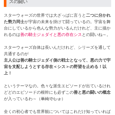
スの闘い
スターウォーズの世界では大ざっぱに言うと
二つに分かれ
た勢力同士
が宇宙の未来を掛けて闘っているの。宇宙を舞
台にしているから色んな勢力がいるんだけれど、主に描か
れるのは
善の騎士ジェダイと悪の存在シス
との闘いね～。
スターウォーズ自体は長いんだけれど、シリーズを通して
共通するのが
主人公は善の騎士ジェダイ側の戦士となって、悪の力で宇
宙を支配しようとする存在＜シス＞の野望を止める！以
上！
というテーマなの。色々な派生エピソードが出ているけれ
どどのエピソードの根幹にも必ずこの
善と悪の闘いの概念
が入っているわ～（
単純でしょ
）
全くの初心者でも世界観についてはこれだけ知っていれば