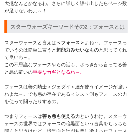
大抵なんとかなるわ。さらに詳しく語り出したらページ数
が足りないわよ～！
スターウォーズキーワードその2：フォースとは
スターウォーズと言えば
＜フォース＞
よね～。フォースっ
ていうのは簡単に言うと
超能力みたいなもの
と思ってくれ
て良いわ～。
この不思議なフォースやらの話も、さっきから言ってる善
と悪の闘いの
重要なカギとなるわ～。
フォースは善の騎士＜ジェダイ＞達が使うイメージが強い
わよね～。でも悪の存在である＜シス＞側もフォースの力
を使って闘ったりするの。
つまりフォースは
善も悪も使える力
というわけ。スターウ
ォーズの世界ではフォースの暗黒面という言葉をちらちら
聞くと思うけれど、暗黒面とは即ち悪に染まったフォース