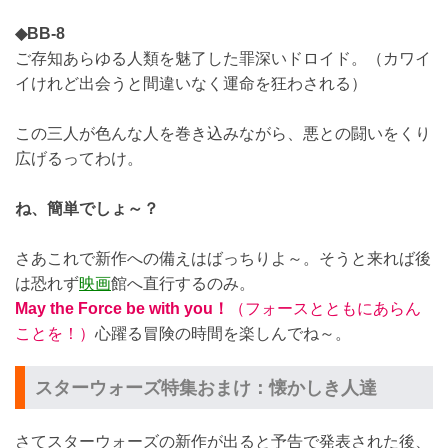
◆BB-8
ご存知あらゆる人類を魅了した罪深いドロイド。（カワイ
イけれど出会うと間違いなく運命を狂わされる）
この三人が色んな人を巻き込みながら、悪との闘いをくり
広げるってわけ。
ね、簡単でしょ～？
さあこれで新作への備えはばっちりよ～。そうと来れば後
は恐れず
映画
館へ直行するのみ。
May the Force be with you！
（フォースとともにあらん
ことを！）
心躍る冒険の時間を楽しんでね～。
スターウォーズ特集おまけ：懐かしき人達
さてスターウォーズの新作が出ると予告で発表された後、