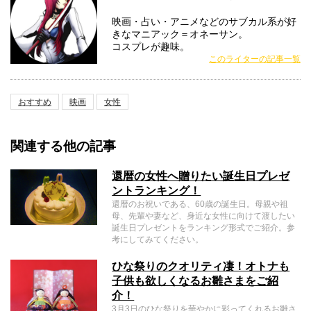
映画・占い・アニメなどのサブカル系が好
きなマニアック＝オネーサン。
コスプレが趣味。
このライターの記事一覧
おすすめ
映画
女性
関連する他の記事
還暦の女性へ贈りたい誕生日プレゼ
ントランキング！
還暦のお祝いである、60歳の誕生日。母親や祖
母、先輩や妻など、身近な女性に向けて渡したい
誕生日プレゼントをランキング形式でご紹介。参
考にしてみてください。
ひな祭りのクオリティ凄！オトナも
子供も欲しくなるお雛さまをご紹
介！
3月3日のひな祭りを華やかに彩ってくれるお雛さ