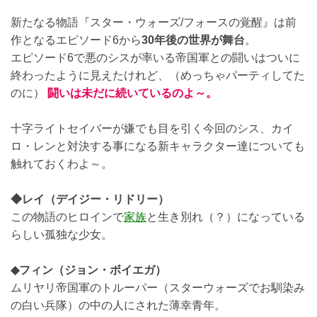
新たなる物語『スター・ウォーズ/フォースの覚醒』は前
作となるエピソード6から
30年後の世界が舞台
。
エピソード6で悪のシスが率いる帝国軍との闘いはついに
終わったように見えたけれど、（めっちゃパーティしてた
のに）
闘いは未だに続いているのよ～。
十字ライトセイバーが嫌でも目を引く今回のシス、カイ
ロ・レンと対決する事になる新キャラクター達についても
触れておくわよ～。
◆レイ（デイジー・リドリー）
この物語のヒロインで
家族
と生き別れ（？）になっている
らしい孤独な少女。
◆フィン（ジョン・ボイエガ）
ムリヤリ帝国軍のトルーパー（スターウォーズでお馴染み
の白い兵隊）の中の人にされた薄幸青年。