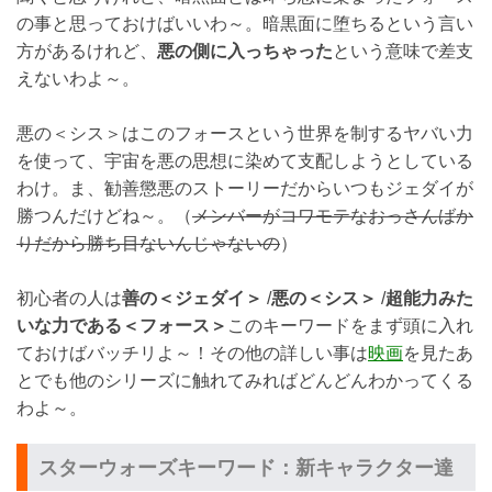
の事と思っておけばいいわ～。暗黒面に堕ちるという言い
方があるけれど、
悪の側に入っちゃった
という意味で差支
えないわよ～。
悪の＜シス＞はこのフォースという世界を制するヤバい力
を使って、宇宙を悪の思想に染めて支配しようとしている
わけ。ま、勧善懲悪のストーリーだからいつもジェダイが
勝つんだけどね～。（
メンバーがコワモテなおっさんばか
りだから勝ち目ないんじゃないの
）
初心者の人は
善の＜ジェダイ＞
/
悪の＜シス＞
/
超能力みた
いな力である＜フォース＞
このキーワードをまず頭に入れ
ておけばバッチリよ～！その他の詳しい事は
映画
を見たあ
とでも他のシリーズに触れてみればどんどんわかってくる
わよ～。
スターウォーズキーワード：新キャラクター達