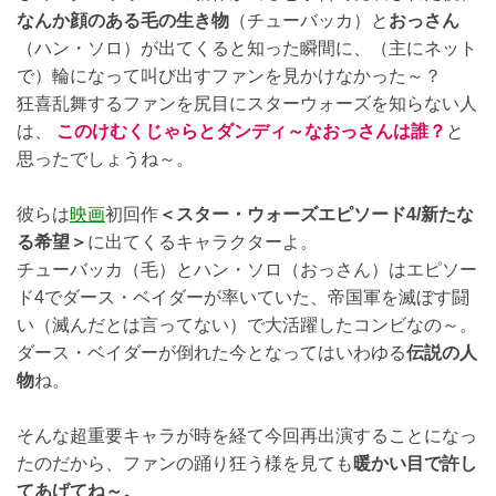
なんか顔のある毛の生き物
（チューバッカ）と
おっさん
（ハン・ソロ）が出てくると知った瞬間に、（主にネット
で）輪になって叫び出すファンを見かけなかった～？
狂喜乱舞するファンを尻目にスターウォーズを知らない人
は、
このけむくじゃらとダンディ～なおっさんは誰？
と
思ったでしょうね～。
彼らは
映画
初回作
＜スター・ウォーズエピソード4/新たな
る希望＞
に出てくるキャラクターよ。
チューバッカ（毛）とハン・ソロ（おっさん）はエピソー
ド4でダース・ベイダーが率いていた、帝国軍を滅ぼす闘
い（滅んだとは言ってない）で大活躍したコンビなの～。
ダース・ベイダーが倒れた今となってはいわゆる
伝説の人
物
ね。
そんな超重要キャラが時を経て今回再出演することになっ
たのだから、ファンの踊り狂う様を見ても
暖かい目で許し
てあげてね～。