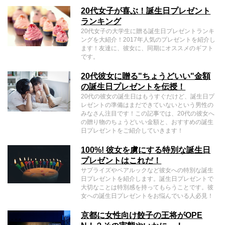
20代女子が喜ぶ！誕生日プレゼント
ランキング
20代女子の大学生に贈る誕生日プレゼントランキ
ングを大紹介！2017年人気のプレゼントを紹介し
ます！友達に、彼女に、同期にオススメのギフト
です。
20代彼女に贈る"ちょうどいい"金額
の誕生日プレゼントを伝授！
20代の彼女の誕生日はもうすぐだけど、誕生日プ
レゼントの準備はまだできていないという男性の
みなさん注目です！この記事では、20代の彼女へ
の贈り物のちょうどいい金額と、おすすめの誕生
日プレゼントをご紹介していきます！
100%! 彼女を虜にする特別な誕生日
プレゼントはこれだ！
サプライズやペアルックなど彼女への特別な誕生
日プレゼントを紹介します。誕生日プレゼントで
大切なことは特別感を持ってもらうことです。彼
女への誕生日プレゼントをお悩んでいる人必見！
京都に女性向け餃子の王将がOPE