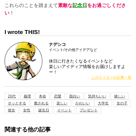
これらのことを踏まえて
素敵な
記念日
をお過ごしくださ
い
！
I wrote THIS!
ナデシコ
イベント/その他アイデアなど
休日に行きたくなるイベントなど
楽しいアイディア情報をお届けしますよ
ー！
このライターの記事一覧
20代
義理
本命
恋愛
面白い
気持ちいい
嬉しい
ホッとする
癒される
楽しい
かわいい
大学生
女の子
彼女
女性
誕生日
イベント
プレゼント
関連する他の記事