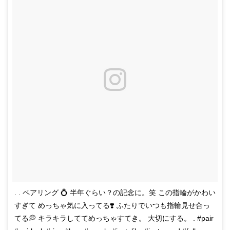
. . ペアリング 💍 半年ぐらい？の記念に。笑 この指輪がかわい
すぎて めっちゃ気に入ってる❣️ ふたりでいつも指輪見せ合っ
てる💭 キラキラしててめっちゃすてき。 大切にする。 . #pair