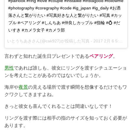
#pairlook #ring #love #couple #instalike #instagood #followme
#photography #coregraphy #code #ig_japan #ig_daily #お洒
落さんと繋がりたい #写真好きな人と繋がりたい #写真 #カッ
プル #ペアリング #しんちあ #仲良しカップル #指輪 #💍 #だ
いすき #カメラ女子 #カメラ部
いとうちあきさん(@cak927)が投稿した写真 -
2017 2月 6 5:53午前 PST
言わずと知れた誕生日プレゼントである
ペアリング
。
男性
であれば誰しも、彼女にリングを渡すシチュエーショ
ンを考えたことがあるのではないでしょうか。
海岸や
夜景
の見える場所で渡す瞬間を想像するだけでもワ
クワクしてきますよね。
きっと彼女も喜んでくれることは間違いなしです！
リングを渡す際には相手の指のサイズを知っておく必要が
あります。