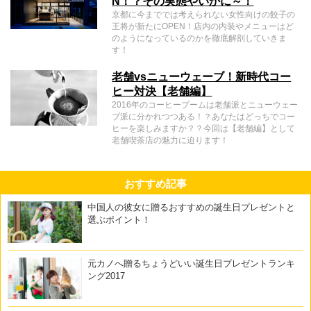
N！？その実態やいかに～！
京都に今まででは考えられない女性向けの餃子の
王将が新たにOPEN！店内の内装やメニューはど
のようになっているのかを徹底解剖していきま
す！
老舗vsニューウェーブ！新時代コー
ヒー対決【老舗編】
2016年のコーヒーブームは老舗派とニューウェー
ブ派に分かれつつある！？あなたはどっちでコー
ヒーを楽しみますか？？今回は【老舗編】として
老舗喫茶店の魅力に迫ります！
おすすめ記事
中国人の彼女に贈るおすすめの誕生日プレゼントと
選ぶポイント！
元カノへ贈るちょうどいい誕生日プレゼントランキ
ング2017