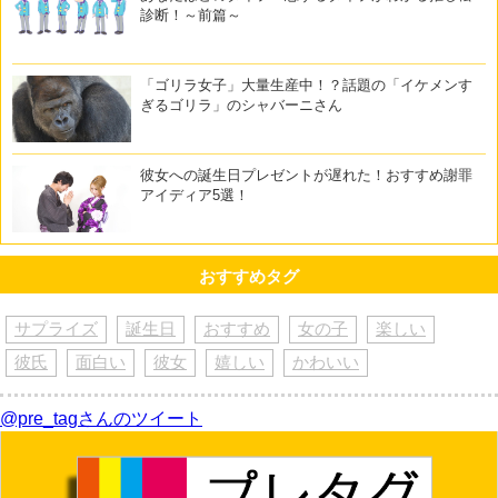
診断！～前篇～
「ゴリラ女子」大量生産中！？話題の「イケメンす
ぎるゴリラ」のシャバーニさん
彼女への誕生日プレゼントが遅れた！おすすめ謝罪
アイディア5選！
おすすめタグ
サプライズ
誕生日
おすすめ
女の子
楽しい
彼氏
面白い
彼女
嬉しい
かわいい
@pre_tagさんのツイート