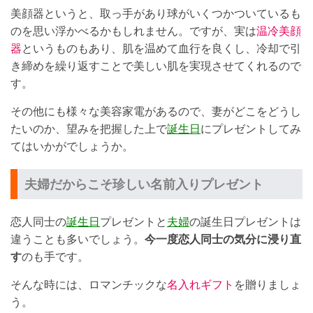
美顔器というと、取っ手があり球がいくつかついているも
のを思い浮かべるかもしれません。ですが、実は
温冷美顔
器
というものもあり、肌を温めて血行を良くし、冷却で引
き締めを繰り返すことで美しい肌を実現させてくれるので
す。
その他にも様々な美容家電があるので、妻がどこをどうし
たいのか、望みを把握した上で
誕生日
にプレゼントしてみ
てはいかがでしょうか。
夫婦だからこそ珍しい名前入りプレゼント
恋人同士の
誕生日
プレゼントと
夫婦
の誕生日プレゼントは
違うことも多いでしょう。
今一度恋人同士の気分に浸り直
す
のも手です。
そんな時には、ロマンチックな
名入れギフト
を贈りましょ
う。