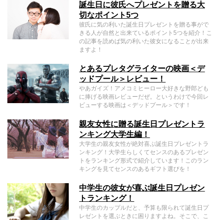
誕生日に彼氏へプレゼントを贈る大
切なポイント5つ
彼氏に気の利いた誕生日プレゼントを贈る事がで
きる人が自然と出来ているポイント5つを紹介！こ
の記事を読めば気の利いた彼女になることが出来
ますよ！
とあるプレタグライターの映画＜デ
ッドプール＞レビュー！
やあガイズ！アメコミヒーロー大好きな野郎ども
に捧げる映画レビューだぜ。というわけで今回レ
ビューする映画は＜デッドプール＞です！
親友女性に贈る誕生日プレゼントラ
ンキング大学生編！
大学生の親友女性が絶対喜ぶ誕生日プレゼントラ
ンキング！大学生らしくてセンスのあるプレゼン
トをランキング形式で紹介しています！このラン
キングを見てセンスのあるギフト選びを！
中学生の彼女が喜ぶ誕生日プレゼン
トランキング！
中学生のカップルだと、予算も限られて誕生日プ
レゼントを選ぶときに困りますよね。そこで、こ