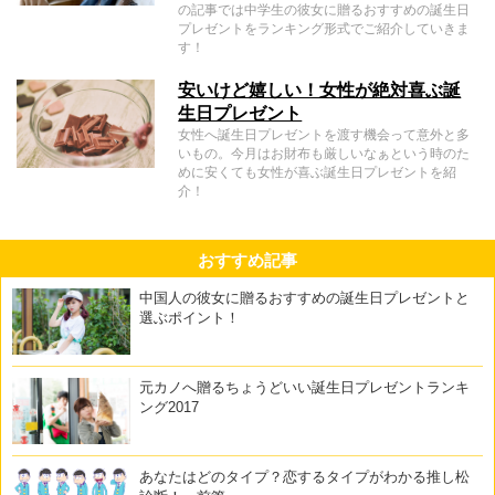
の記事では中学生の彼女に贈るおすすめの誕生日
プレゼントをランキング形式でご紹介していきま
す！
安いけど嬉しい！女性が絶対喜ぶ誕
生日プレゼント
女性へ誕生日プレゼントを渡す機会って意外と多
いもの。今月はお財布も厳しいなぁという時のた
めに安くても女性が喜ぶ誕生日プレゼントを紹
介！
おすすめ記事
中国人の彼女に贈るおすすめの誕生日プレゼントと
選ぶポイント！
元カノへ贈るちょうどいい誕生日プレゼントランキ
ング2017
あなたはどのタイプ？恋するタイプがわかる推し松