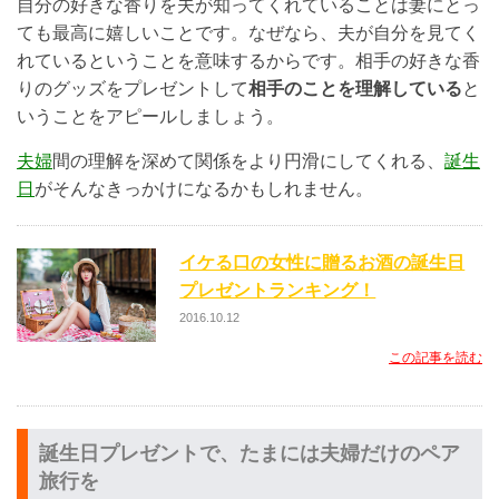
自分の好きな香りを夫が知ってくれていることは妻にとっ
ても最高に嬉しいことです。なぜなら、夫が自分を見てく
れているということを意味するからです。相手の好きな香
りのグッズをプレゼントして
相手のことを理解している
と
いうことをアピールしましょう。
夫婦
間の理解を深めて関係をより円滑にしてくれる、
誕生
日
がそんなきっかけになるかもしれません。
イケる口の女性に贈るお酒の誕生日
プレゼントランキング！
2016.10.12
この記事を読む
誕生日プレゼントで、たまには夫婦だけのペア
旅行を