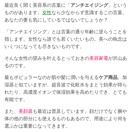
最近良く聞く美容系の言葉に「
アンチエイジング
」という
ものがあります。
女性
なら少なからず意識するこの言葉、
あなたの妻も気にしているではないでしょうか？
「アンチエイジング」とは言葉の通り年齢に逆らうことを
指します。女性なら誰でも若くいたいもの。美への執念は
いくつになっても尽きないものです。
そんな女性の望みを叶えるとっておきの
美容家電
が沢山あ
るのです。
最もポピュラーなのが肌や髪に潤いを与える
ケア商品
。加
湿器と似ていますが、超音波で化粧水をまとう効果が得ら
れたり、高濃度イオンで保湿効果を高めたりでき、とても
有能です。
また、
美顔器
も最近は普及しています。顔だけでなく腕や
体の他の部分にも使えるものもあるので、用途により何を
選ぶかは重要になってきます。