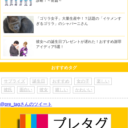
診断！～前篇～
「ゴリラ女子」大量生産中！？話題の「イケメンす
ぎるゴリラ」のシャバーニさん
彼女への誕生日プレゼントが遅れた！おすすめ謝罪
アイディア5選！
おすすめタグ
サプライズ
誕生日
おすすめ
女の子
楽しい
彼氏
面白い
彼女
嬉しい
かわいい
@pre_tagさんのツイート