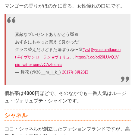
マンゴーの香りがほのかに香る、女性憧れの口紅です。
.
素敵なプレゼントありがとう😸🎀
あずさにもやっと買えて良かった❕
クラス替えだけどまた遊ぼうね〜💯
#ysl
#yvessaintlauren
…
t
#イヴサンローラン
#ヴォリュ
https://t.co/od20LUvQ1V
pic.twitter.com/vCAzfecaic
— 舞花 (@36__m_i_k_)
2017年3月23日
価格帯は
4000円
ほどで、そのなかでも一番人気はルージ
ュ・ヴォリュプテ・シャインです。
シャネル
ココ・シャネルが創立したファションブランドですが、高