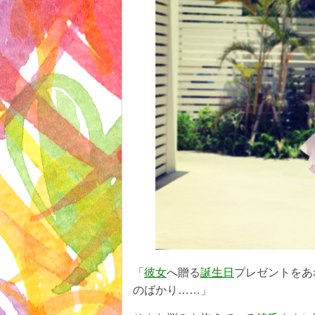
「
彼女
へ贈る
誕生日
プレゼントをあ
のばかり……」