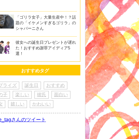
「ゴリラ女子」大量生産中！？話
題の「イケメンすぎるゴリラ」の
シャバーニさん
彼女への誕生日プレゼントが遅れ
た！おすすめ謝罪アイディア5
選！
おすすめタグ
プライズ
誕生日
おすすめ
の子
楽しい
彼氏
面白い
女
嬉しい
かわいい
re_tagさんのツイート