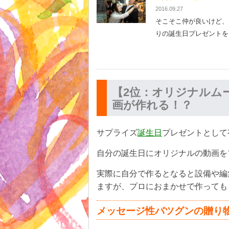
2016.09.27
そこそこ仲が良いけど、
りの誕生日プレゼントを
【2位：オリジナルム
画が作れる！？
サプライズ
誕生日
プレゼントとして
自分の誕生日にオリジナルの動画を
実際に自分で作るとなると設備や編
ますが、プロにおまかせで作っても
メッセージ性バツグンの贈り