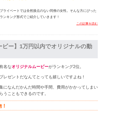
プライベートでは全然接点のない同僚の女性。そんな方にぴった
ランキング形式でご紹介していきます！
この記事を読む
ービー】1万円以内でオリジナルの動
有名な
オリジナルムービー
がランキング2位。
プレゼントだなんてとっても嬉しいですよね！
集になんだかんだ時間や手間、費用がかかってしまい
らうこともできるのです。
物！