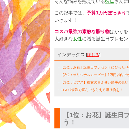
そんな悩みを抱えている
彼氏
さんに
この記事では、
予算1万円ぽっきり
いきます！
コスパ最強の素敵な贈り物
ばかりを
大好きな
女性
に贈る誕生日プレゼン
インデックス
[
閉じる
]
・【1位：お花】誕生日プレゼントにぴったり
・【2位：オリジナルムービー】1万円以内で
・【3位：ピアス】彼女の喜ぶ使い勝手の良い
・コスパ最強で喜んでもらえる贈り物を！
【1位：お花】誕生日
う！