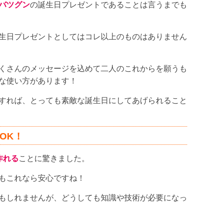
バツグン
の誕生日プレゼントであることは言うまでも
生日プレゼントとしてはコレ以上のものはありません
くさんのメッセージを込めて二人のこれからを願うも
な使い方があります！
すれば、とっても素敵な誕生日にしてあげられること
OK！
作れる
ことに驚きました。
もこれなら安心ですね！
もしれませんが、どうしても知識や技術が必要になっ