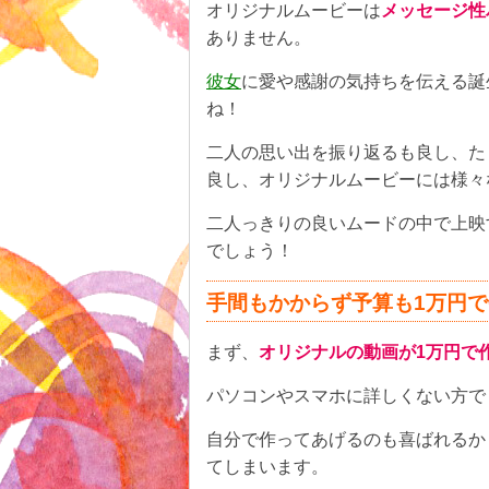
オリジナルムービーは
メッセージ性
ありません。
彼女
に愛や感謝の気持ちを伝える誕
ね！
二人の思い出を振り返るも良し、た
良し、オリジナルムービーには様々
二人っきりの良いムードの中で上映
でしょう！
手間もかからず予算も1万円で
まず、
オリジナルの動画が1万円で
パソコンやスマホに詳しくない方で
自分で作ってあげるのも喜ばれるか
てしまいます。