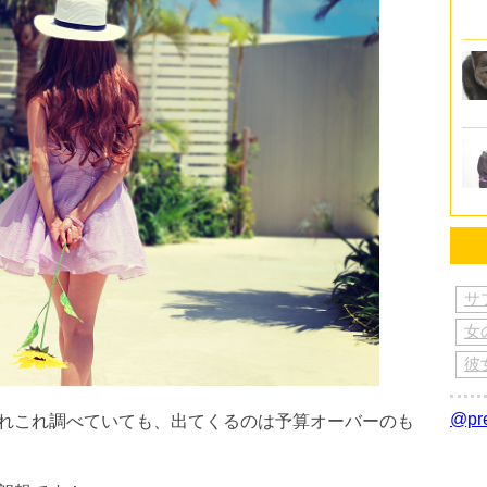
サ
女
彼
@p
れこれ調べていても、出てくるのは予算オーバーのも