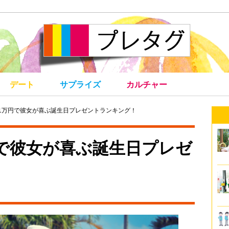
デート
サプライズ
カルチャー
と1万円で彼女が喜ぶ誕生日プレゼントランキング！
で彼女が喜ぶ誕生日プレゼ
！