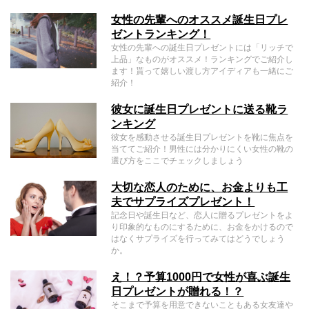
女性の先輩へのオススメ誕生日プレ
ゼントランキング！
女性の先輩への誕生日プレゼントには「リッチで
上品」なものがオススメ！ランキングでご紹介し
ます！貰って嬉しい渡し方アイディアも一緒にご
紹介！
彼女に誕生日プレゼントに送る靴ラ
ンキング
彼女を感動させる誕生日プレゼントを靴に焦点を
当ててご紹介！男性には分かりにくい女性の靴の
選び方をここでチェックしましょう
大切な恋人のために、お金よりも工
夫でサプライズプレゼント！
記念日や誕生日など、恋人に贈るプレゼントをよ
り印象的なものにするために、お金をかけるので
はなくサプライズを行ってみてはどうでしょう
か。
え！？予算1000円で女性が喜ぶ誕生
日プレゼントが贈れる！？
そこまで予算を用意できないこともある女友達や