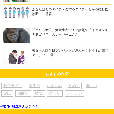
あなたはどのタイプ？恋するタイプがわかる推し松
診断！～前篇～
「ゴリラ女子」大量生産中！？話題の「イケメンす
ぎるゴリラ」のシャバーニさん
彼女への誕生日プレゼントが遅れた！おすすめ謝罪
アイディア5選！
おすすめタグ
サプライズ
誕生日
おすすめ
女の子
楽しい
彼氏
面白い
彼女
嬉しい
かわいい
@pre_tagさんのツイート