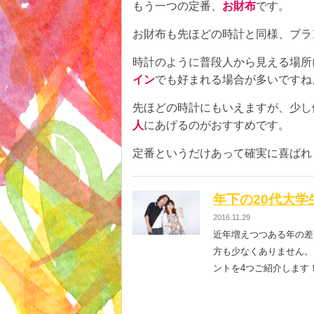
もう一つの定番、
お財布
です。
お財布も先ほどの時計と同様、ブラ
時計のように普段人から見える場所
イン
でも好まれる場合が多いですね
先ほどの時計にもいえますが、少し
人
にあげるのがおすすめです。
定番というだけあって確実に喜ばれ
年下の20代大
2016.11.29
近年増えつつある年の差
方も少なくありません。
ントを4つご紹介します