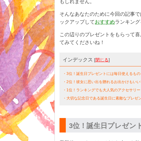
もしれません。
そんなあなたのために今回の記事で
ックアップして
おすすめ
ランキング
この辺りのプレゼントをもらって喜
てみてくださいね！
インデックス
[
閉じる
]
・3位！誕生日プレゼントには毎日使えるもの
・2位！彼女に思い出を贈れるお出かけもいい
・1位！ランキングでも大人気のアクセサリー
・大切な記念日である誕生日に素敵なプレゼ
3位！誕生日プレゼン