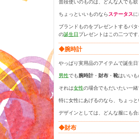
普段使いのものは、どんな人でも欲
ちょっといいものなら
ステータス
に
ブランドものをプレゼントするパタ
の
誕生日
プレゼントはこの二つです
◆腕時計
やっぱり実用品のアイテムで誕生日
男性
でも
腕時計
・
財布
・
靴
はいいも
それは
女性
の場合でもだいたい一緒
特に女性にあげるのなら、ちょっと
デザインとしては、どんな服にも合
◆財布