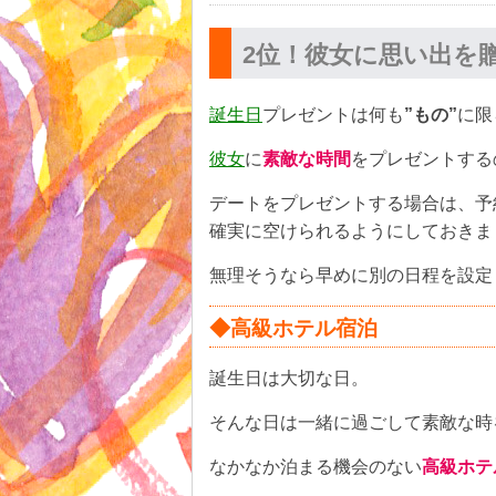
2位！彼女に思い出を
誕生日
プレゼントは何も
”もの”
に限
彼女
に
素敵な時間
をプレゼントする
デートをプレゼントする場合は、予
確実に空けられるようにしておきま
無理そうなら早めに別の日程を設定
◆高級ホテル宿泊
誕生日は大切な日。
そんな日は一緒に過ごして素敵な時
なかなか泊まる機会のない
高級ホテ