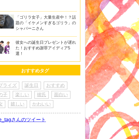
「ゴリラ女子」大量生産中！？話
題の「イケメンすぎるゴリラ」の
シャバーニさん
彼女への誕生日プレゼントが遅れ
た！おすすめ謝罪アイディア5
選！
おすすめタグ
プライズ
誕生日
おすすめ
の子
楽しい
彼氏
面白い
女
嬉しい
かわいい
re_tagさんのツイート