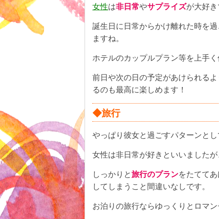
女性
は
非日常
や
サプライズ
が大好き
誕生日に日常からかけ離れた時を過
ますね。
ホテルのカップルプラン等を上手く
前日や次の日の予定があけられるよ
るのも最高に楽しめます！
◆旅行
やっぱり彼女と過ごすパターンとし
女性は非日常が好きといいましたが
しっかりと
旅行のプラン
をたててあ
してしまうこと間違いなしです。
お泊りの旅行ならゆっくりとロマン