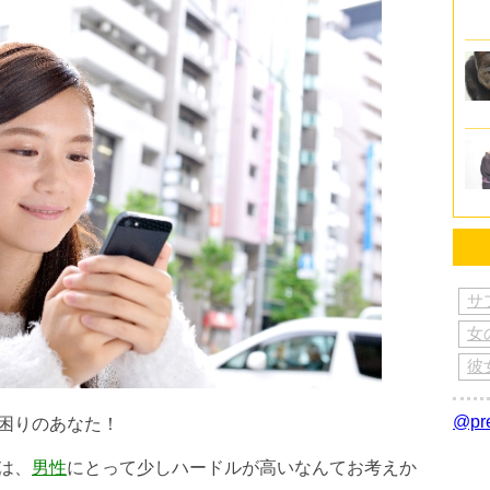
サ
女
彼
@p
困りのあなた！
は、
男性
にとって少しハードルが高いなんてお考えか