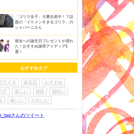
「ゴリラ女子」大量生産中！？話
題の「イケメンすぎるゴリラ」の
シャバーニさん
彼女への誕生日プレゼントが遅れ
た！おすすめ謝罪アイディア5
選！
おすすめタグ
プライズ
誕生日
おすすめ
の子
楽しい
彼氏
面白い
女
嬉しい
かわいい
re_tagさんのツイート