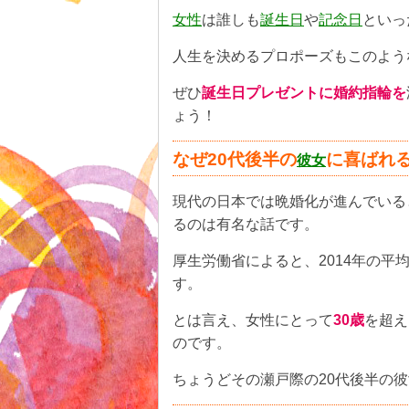
女性
は誰しも
誕生日
や
記念日
といっ
人生を決めるプロポーズもこのよう
ぜひ
誕生日プレゼントに婚約指輪を
ょう！
なぜ20代後半の
に喜ばれ
彼女
現代の日本では晩婚化が進んでいる
るのは有名な話です。
厚生労働省によると、2014年の平
す。
とは言え、女性にとって
30歳
を超え
のです。
ちょうどその瀬戸際の20代後半の