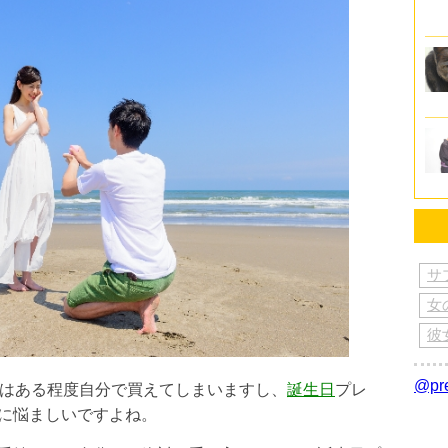
サ
女
彼
@p
はある程度自分で買えてしまいますし、
誕生日
プレ
に悩ましいですよね。