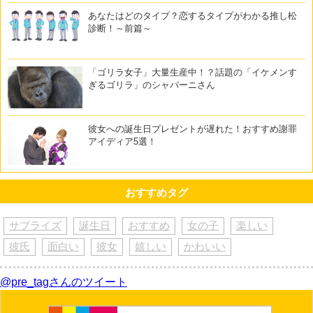
あなたはどのタイプ？恋するタイプがわかる推し松
診断！～前篇～
「ゴリラ女子」大量生産中！？話題の「イケメンす
ぎるゴリラ」のシャバーニさん
彼女への誕生日プレゼントが遅れた！おすすめ謝罪
アイディア5選！
おすすめタグ
サプライズ
誕生日
おすすめ
女の子
楽しい
彼氏
面白い
彼女
嬉しい
かわいい
@pre_tagさんのツイート