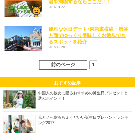
湯を満喫するならここだ！！
2016.01.22
優雅な休日デート♪東急東横線・渋谷
方面でゆっくり美味しくお散歩でき
るスポットを紹介
2015.12.28
前のページ
1
おすすめ記事
中国人の彼女に贈るおすすめの誕生日プレゼントと
選ぶポイント！
元カノへ贈るちょうどいい誕生日プレゼントランキ
ング2017