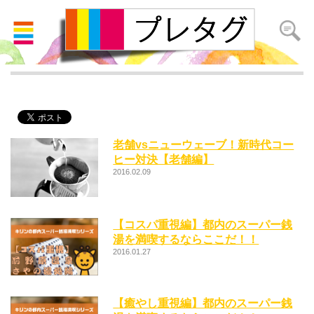
ホッとする
老舗vsニューウェーブ！新時代コー
ヒー対決【老舗編】
2016.02.09
【コスパ重視編】都内のスーパー銭
湯を満喫するならここだ！！
2016.01.27
【癒やし重視編】都内のスーパー銭