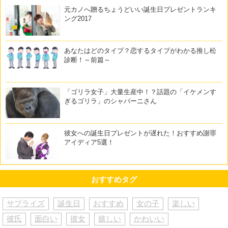
元カノへ贈るちょうどいい誕生日プレゼントランキ
ング2017
あなたはどのタイプ？恋するタイプがわかる推し松
診断！～前篇～
「ゴリラ女子」大量生産中！？話題の「イケメンす
ぎるゴリラ」のシャバーニさん
彼女への誕生日プレゼントが遅れた！おすすめ謝罪
アイディア5選！
おすすめタグ
サプライズ
誕生日
おすすめ
女の子
楽しい
彼氏
面白い
彼女
嬉しい
かわいい