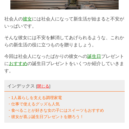
社会人の
彼女
には社会人になって新生活が始まると不安が
いっぱいです。
そんな彼女には不安を解消してあげられるような、これか
らの新生活の役に立つものを贈りましょう。
今回は社会人になったばかりの彼女への
誕生日
プレゼント
に
おすすめ
の誕生日プレゼントをいくつか紹介していきま
す。
インデックス
[
閉じる
]
・1人暮らしを支える調理家電
・仕事で使えるグッズも人気
・食べることが好きな女の子にはスイーツもおすすめ
・彼女が喜ぶ誕生日プレゼントを贈ろう！