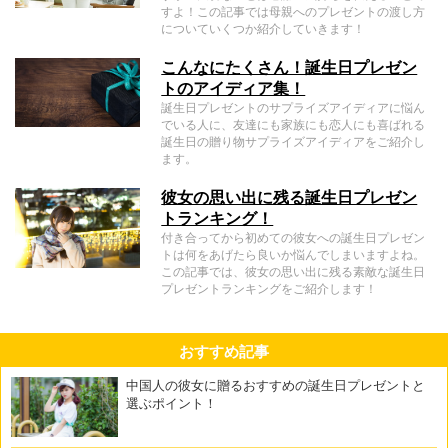
すよ！この記事では母親へのプレゼントの渡し方
についていくつか紹介していきます！
こんなにたくさん！誕生日プレゼン
トのアイディア集！
誕生日プレゼントのサプライズアイディアに悩ん
でいる人に、友達にも家族にも恋人にも喜ばれる
誕生日の贈り物サプライズアイディアをご紹介し
ます。
彼女の思い出に残る誕生日プレゼン
トランキング！
付き合ってから初めての彼女への誕生日プレゼン
トは何をあげたら良いか悩んでしまいますよね。
この記事では、彼女の思い出に残る素敵な誕生日
プレゼントランキングをご紹介します！
おすすめ記事
中国人の彼女に贈るおすすめの誕生日プレゼントと
選ぶポイント！