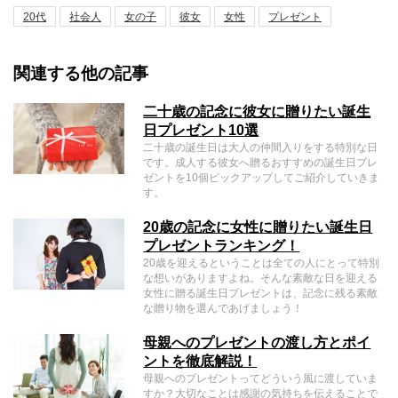
20代
社会人
女の子
彼女
女性
プレゼント
関連する他の記事
二十歳の記念に彼女に贈りたい誕生
日プレゼント10選
二十歳の誕生日は大人の仲間入りをする特別な日
です。成人する彼女へ贈るおすすめの誕生日プレ
ゼントを10個ピックアップしてご紹介していきま
す。
20歳の記念に女性に贈りたい誕生日
プレゼントランキング！
20歳を迎えるということは全ての人にとって特別
な想いがありますよね。そんな素敵な日を迎える
女性に贈る誕生日プレゼントは、記念に残る素敵
な贈り物を選んであげましょう！
母親へのプレゼントの渡し方とポイ
ントを徹底解説！
母親へのプレゼントってどういう風に渡していま
すか？大切なことは感謝の気持ちを伝えることで