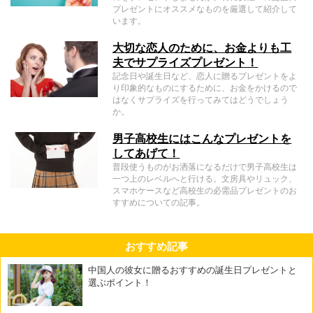
プレゼントにオススメなものを厳選して紹介して
います。
大切な恋人のために、お金よりも工
夫でサプライズプレゼント！
記念日や誕生日など、恋人に贈るプレゼントをよ
り印象的なものにするために、お金をかけるので
はなくサプライズを行ってみてはどうでしょう
か。
男子高校生にはこんなプレゼントを
してあげて！
普段使うものがお洒落になるだけで男子高校生は
一つ上のレベルへと行ける。文房具やリュック、
スマホケースなど高校生の必需品プレゼントのお
すすめについての記事。
おすすめ記事
中国人の彼女に贈るおすすめの誕生日プレゼントと
選ぶポイント！