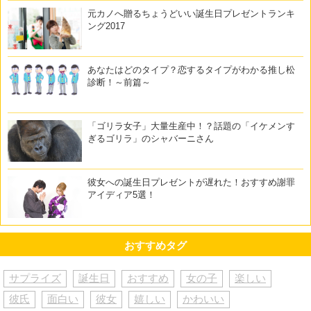
元カノへ贈るちょうどいい誕生日プレゼントランキ
ング2017
あなたはどのタイプ？恋するタイプがわかる推し松
診断！～前篇～
「ゴリラ女子」大量生産中！？話題の「イケメンす
ぎるゴリラ」のシャバーニさん
彼女への誕生日プレゼントが遅れた！おすすめ謝罪
アイディア5選！
おすすめタグ
サプライズ
誕生日
おすすめ
女の子
楽しい
彼氏
面白い
彼女
嬉しい
かわいい