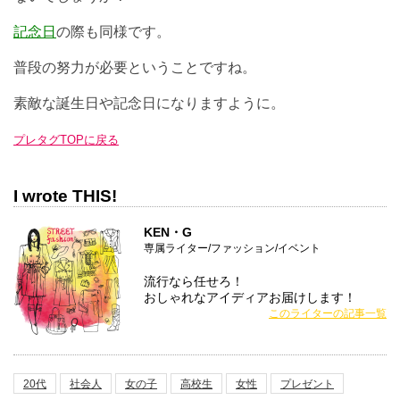
記念日
の際も同様です。
普段の努力が必要ということですね。
素敵な誕生日や記念日になりますように。
プレタグTOPに戻る
I wrote THIS!
KEN・G
専属ライター/ファッション/イベント
流行なら任せろ！
おしゃれなアイディアお届けします！
このライターの記事一覧
20代
社会人
女の子
高校生
女性
プレゼント