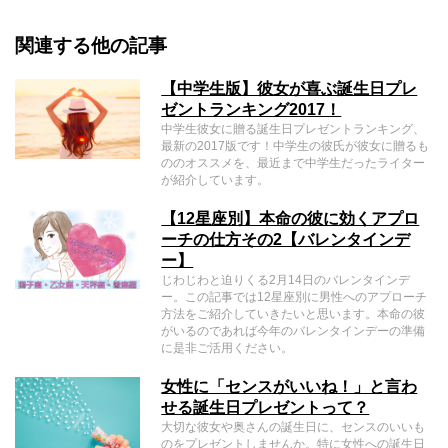
関連する他の記事
【中学生版】彼女が喜ぶ誕生日プレ
ゼントランキング2017！
中学生彼女に贈る誕生日プレゼントランキング、
最新の2017版です！中学生の彼氏が彼女に贈るも
ののオススメを、最近まで中学生だったライター
が紹介しています。
【12星座別】本命の彼に効くアプロ
ーチの仕方その2【バレンタインデ
ー】
じわじわと迫りくる2月14日のバレンタインデ
ー。この記事では12星座別に男性へのアプローチ
方法をご紹介していきたいと思います。本命の彼
がいるのであれば今年のバレンタインデーの準備
に是非ご活用ください。
女性に「センスがいいね！」と言わ
せる誕生日プレゼントって？
大切な彼女や奥さんの誕生日に、センスのいいも
のをプレゼントしませんか。特に女性への誕生日